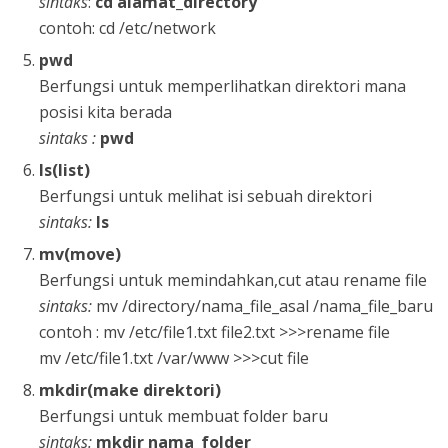
sintaks
:
cd alamat_directory
contoh: cd /etc/network
pwd
Berfungsi untuk memperlihatkan direktori mana
posisi kita berada
sintaks :
pwd
ls(list)
Berfungsi untuk melihat isi sebuah direktori
sintaks:
ls
mv(move)
Berfungsi untuk memindahkan,cut atau rename file
sintaks:
mv /directory/nama_file_asal /nama_file_baru
contoh : mv /etc/file1.txt file2.txt >>>rename file
mv /etc/file1.txt /var/www >>>cut file
mkdir(make direktori)
Berfungsi untuk membuat folder baru
sintaks:
mkdir nama_folder